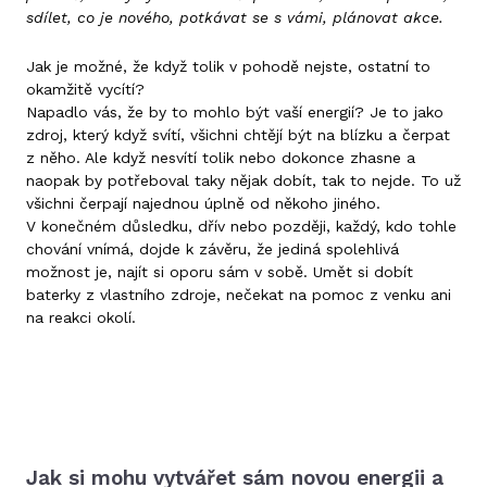
sdílet, co je nového, potkávat se s vámi, plánovat akce.
Jak je možné, že když tolik v pohodě nejste, ostatní to
okamžitě vycítí?
Napadlo vás, že by to mohlo být vaší energií? Je to jako
zdroj, který když svítí, všichni chtějí být na blízku a čerpat
z něho. Ale když nesvítí tolik nebo dokonce zhasne a
naopak by potřeboval taky nějak dobít, tak to nejde. To už
všichni čerpají najednou úplně od někoho jiného.
V konečném důsledku, dřív nebo později, každý, kdo tohle
chování vnímá, dojde k závěru, že jediná spolehlivá
možnost je, najít si oporu sám v sobě. Umět si dobít
baterky z vlastního zdroje, nečekat na pomoc z venku ani
na reakci okolí.
Jak si mohu vytvářet sám novou energii a