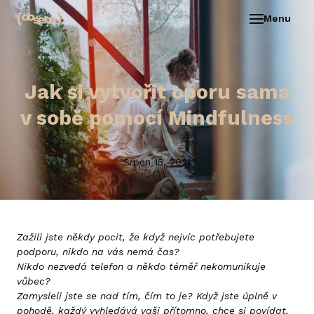
Menu
O ZA
SLU
Jak si vytvořit oporu sama
REF
v sobě pomocí Mindfulness
KON
REZE
Srpen 15, 2021
Zažili jste někdy pocit, že když nejvíc potřebujete
podporu, nikdo na vás nemá čas?
Nikdo nezvedá telefon a někdo téměř nekomunikuje
vůbec?
Zamysleli jste se nad tím, čím to je? Když jste úplně v
pohodě, každý vyhledává vaši přítomno, chce si povídat,