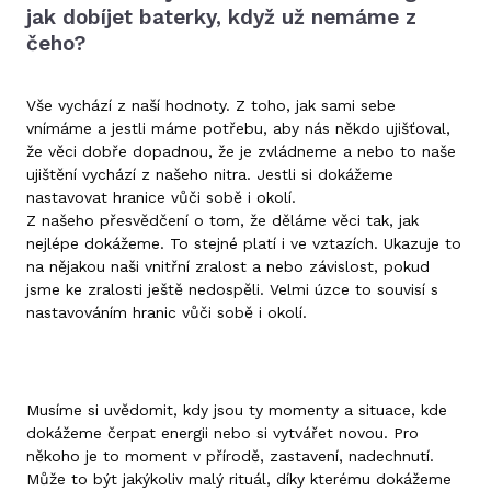
jak dobíjet baterky, když už nemáme z
čeho?
Vše vychází z naší hodnoty. Z toho, jak sami sebe
vnímáme a jestli máme potřebu, aby nás někdo ujišťoval,
že věci dobře dopadnou, že je zvládneme a nebo to naše
ujištění vychází z našeho nitra. Jestli si dokážeme
nastavovat hranice vůči sobě i okolí.
Z našeho přesvědčení o tom, že děláme věci tak, jak
nejlépe dokážeme. To stejné platí i ve vztazích. Ukazuje to
na nějakou naši vnitřní zralost a nebo závislost, pokud
jsme ke zralosti ještě nedospěli. Velmi úzce to souvisí s
nastavováním hranic vůči sobě i okolí.
Musíme si uvědomit, kdy jsou ty momenty a situace, kde
dokážeme čerpat energii nebo si vytvářet novou. Pro
někoho je to moment v přírodě, zastavení, nadechnutí.
Může to být jakýkoliv malý rituál, díky kterému dokážeme