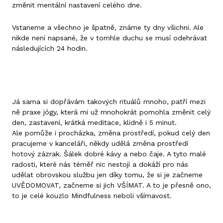
změnit mentální nastavení celého dne.
Vstaneme a všechno je špatně, známe ty dny všichni. Ale
nikde není napsané, že v tomhle duchu se musí odehrávat
následujících 24 hodin.
Já sama si dopřávám takových rituálů mnoho, patří mezi
ně praxe jógy, která mi už mnohokrát pomohla změnit celý
den, zastavení, krátká meditace, klidně i 5 minut.
Ale pomůže i procházka, změna prostředí, pokud celý den
pracujeme v kanceláři, někdy udělá změna prostředí
hotový zázrak. Šálek dobré kávy a nebo čaje. A tyto malé
radosti, které nás téměř nic nestojí a dokáží pro nás
udělat obrovskou službu jen díky tomu, že si je začneme
UVĚDOMOVAT, začneme si jich VŠÍMAT. A to je přesně ono,
to je celé kouzlo Mindfulness neboli všímavost.